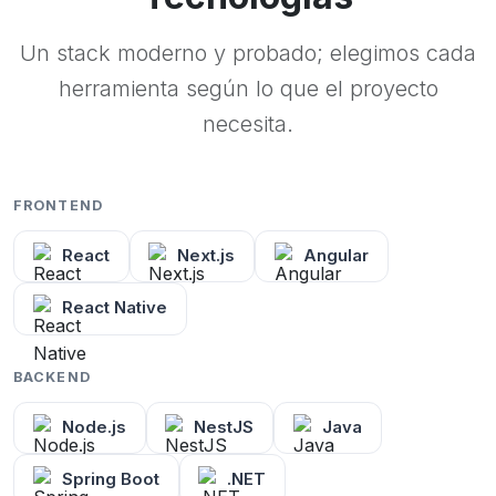
Un stack moderno y probado; elegimos cada
herramienta según lo que el proyecto
necesita.
FRONTEND
React
Next.js
Angular
React Native
BACKEND
Node.js
NestJS
Java
Spring Boot
.NET